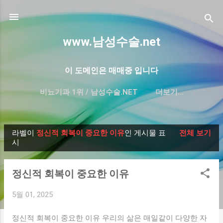
기본 콘텐츠로 건너뛰기
www.남성수술.net
이 도메인은 매매중 입니다
비뇨기과 1위 / 남성수술.NET
더보기…
프리미엄 한글 도메인 매매-대방출
라벨이
정신적 회복이 중요한 이유
인 게시물 표
전체 보기
글
시
정신적 회복이 중요한 이유
5월 01, 2025
정신적 회복이 중요한 이유 우리의 삶은 매일같이 다양한 자