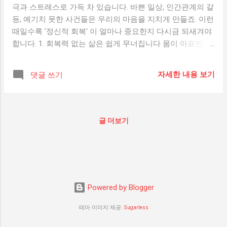
극과 스트레스로 가득 차 있습니다. 바쁜 일상, 인간관계의 갈
등, 예기치 못한 사건들은 우리의 마음을 지치게 만들죠. 이런
때일수록 '정신적 회복' 이 얼마나 중요한지 다시금 되새겨야
합니다. 1. 회복력 없는 삶은 쉽게 무너집니다 몸이 아프면 병
원에 가서 치료를 받듯이, 마음도 상처를 입으면 회복이 필요
합니다. 정신적 회복력이 부족하면 작은 스트레스에도 쉽게
자세한 내용 보기
댓글 쓰기
흔들리고, 결국 우울, 불안, 무기력함이 삶을 지배하게 됩니다.
2. 정신적 회복은 삶의 ‘균형’을 잡아줍니다 우리는 일을 잘 하
기 위해서도, 사랑하는 사람들과 좋은 관계를 유지하기 위해
서도 마음의 여유 가 필요합니다. 정서적으로 안정된 사람은
글 더보기
충동적이지 않고, 갈등을 건강하게 해결할 수 있으며, 어려움
속에서도 중심을 잡을 수 있습니다. 3. 몸과 마음은 연결되어
있습니다 정신적인 피로와 스트레스는 신체 건강에도 직접적
인 영향을 미칩니다. 두통, 소화불량, 불면증, 면역력 저하 등
수많은 신체 증상이 정신적 고갈에서 비롯됩니다. 정신을 회
Powered by Blogger
복하는 일은 곧 몸을 회복하는 일이기도 합니다. 4. 창의력과
집중력의 원천은 '정서적 안정' 생산성과 창의력이 높은 사람
테마 이미지 제공:
5ugarless
들의 공통점은, 바로 내면의 안정 입니다. 불안하고 혼란스러
운 상태에서는 생각의 흐름도 끊기고, 집중력이 떨어집니다.