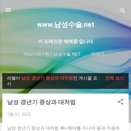
기본 콘텐츠로 건너뛰기
www.남성수술.net
이 도메인은 매매중 입니다
비뇨기과 1위 / 남성수술.NET
더보기…
프리미엄 한글 도메인 매매-대방출
라벨이
남성 갱년기 증상과 대처법
인 게시물 표
전체 보기
글
시
남성 갱년기 증상과 대처법
5월 01, 2025
남성 갱년기 증상과 대처법 40~50대를 지나며 몸과 마음에