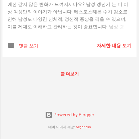
예전 같지 않은 변화가 느껴지시나요? 남성 갱년기 는 더 이
상 여성만의 이야기가 아닙니다. 테스토스테론 수치 감소로
인해 남성도 다양한 신체적, 정신적 증상을 겪을 수 있으며,
이를 제대로 이해하고 관리하는 것이 중요합니다. 남성 갱년
기란? 남성 갱년기는 보통 40대 중후반에서 60대 사이 에 나
타나는 호르몬 변화로 인해 생기는 증상을 말합니다. 주된 원
자세한 내용 보기
댓글 쓰기
인은 남성 호르몬인 테스토스테론의 감소 이며, 개인차가 있
지만 서서히 증상이 나타나기 때문에 자각하기 어려운 경우
가 많습니다. 주요 증상 성기능 저하 : 성욕 감소, 발기력 저하
정신적 변화 : 우울감, 짜증, 의욕 저하 신체적 증상 : 피로감,
글 더보기
수면장애, 근육량 감소 기억력 저하 및 집중력 감소 체지방 증
가 , 특히 복부 비만 원인 테스토스테론은 남성의 근육, 뼈, 성
기능, 기분 조절 등에 영향을 미치는 중요한 호르몬입니다. 노
화, 스트레스, 음주, 비만, 만성질환 등이 복합적으로 작용해
이 호르몬의 수치를 낮추게 되며, 이로 인해 다양한 증상이 발
Powered by Blogger
생하게 됩니다. 대처법 1. 건강한 생활습관 유지 균형 잡힌 식
사: 단백질, 비타민, 아연 풍부한 식단 규칙적인 운동: 유산소
테마 이미지 제공:
5ugarless
+ 근력 운동 병행 적정 체중 유지: 복부비만은 테스토스테론
수치에 직접적 영향 2. 수면과 스트레스 관리 하루 7시간 이상