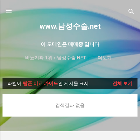
기본 콘텐츠로 건너뛰기
www.남성수술.net
이 도메인은 매매중 입니다
비뇨기과 1위 / 남성수술.NET
더보기…
프리미엄 한글 도메인 매매-대방출
라벨이
탐폰 비교 가이드
인 게시물 표시
전체 보기
글
검색결과 없음