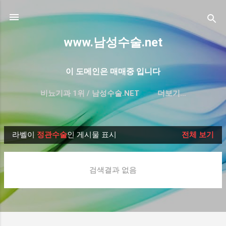
기본 콘텐츠로 건너뛰기
www.남성수술.net
이 도메인은 매매중 입니다
비뇨기과 1위 / 남성수술.NET
더보기…
프리미엄 한글 도메인 매매-대방출
라벨이
정관수술
인 게시물 표시
전체 보기
글
검색결과 없음