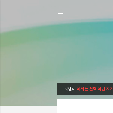
라벨이
이제는 선택 아닌 자
글