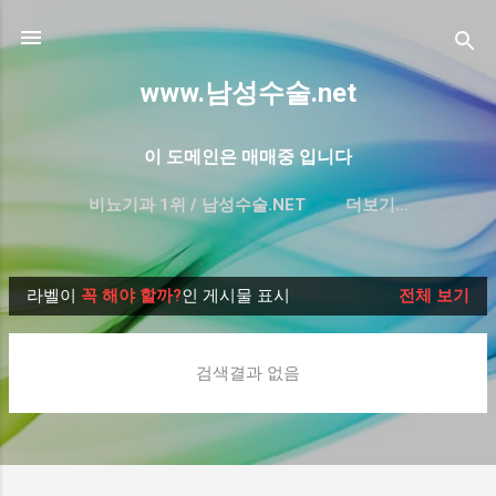
기본 콘텐츠로 건너뛰기
www.남성수술.net
이 도메인은 매매중 입니다
비뇨기과 1위 / 남성수술.NET
더보기…
프리미엄 한글 도메인 매매-대방출
라벨이
꼭 해야 할까?
인 게시물 표시
전체 보기
글
검색결과 없음